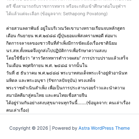
ตรี ซึ่งสามารถรับราชการทหาร หรือจะกลับเข้าศึกษาต่อในจุ
ฬาฯ
ได้
แล้วแต่จะเลือก (ข้อมูลจาก: Sethapong Povatong)
ค่ายสวนลดาพันธ์ อยู่ในบริเวณวัดเขาบางทรายเรียนจบหลักสูตร
เดือน กันยายน พ.ศ.๒๔๘๘ ญี่ปุ่นยอมแพ้สงครามพอดี ต่อมาเ
กิดการจลาจลของชาวจีนที่สำเพ็งมีการขัดแย้งเรื่องชาตินิยม
นร.สห.ทั้งหมดจึงถูกส่งไปปฏิบัติการเพื่อรักษาความสงบ
โดยใช้ชื่อว่า “สารวัตรทหารตำรวจผสม” การปราบปรามแล้วเสร็จ
ในเดือน พฤศจิกายน พ.ศ. ๒๔๘๘ จากนั้นใน
วันที่ ๕ ธันวาคม พ.ศ.๒๔๘๘ พระบาทสมเด็จพระเจ้าอยู่หัวอานันท
มหิดล และพระอนุชา (รัชกาลปัจจุบัน) ทรงเสด็จ
พระราชดำเนินสำเพ็ง เพื่อเป็นการประสานรอยร้าวและนำความ
สมามัคคีมาสู่คนไทย และคนไทยเชื่อสายจีน
ได้อยู่ร่วมกันอย่างสงบสุขมาจนทุกวันนี้…….(ข้อมูลจาก:
คนเล่าเรื่อง
คนเล่าเรื่อง
)
Copyright © 2026 | Powered by
Astra WordPress Theme