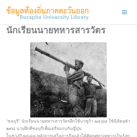
Skip
to
content
นักเรียนนายทหารสารวัตร
“ชลบุรี” นักเรียนนายทหารสารวัตรฝึกใ
ช้บาซูก้า ๒๔๘๘ ใช้นิสิตจุฬา
๒๙๘ นายฝึกที่ชลบุรีเพื่อเตรียม
รบกับญี่ปุ่น
ในช่วงปี ๒๔๘๘
หลังจากเสร็จภารกิจแล้วได้ต
ิดยศทางทหารเป็นร้อย