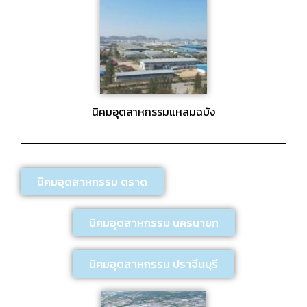
นิคมอุตสาหกรรมแหลมฉบัง
นิคมอุตสาหกรรม ตราด
นิคมอุตสาหกรรม นครนายก
นิคมอุตสาหกรรม ปราจีนบุรี