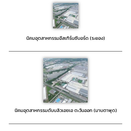
นิคมอุตสาหกรรมอีสเทิร์นซีบอร์ด (ระยอง)
นิคมอุตสาหกรรมดับบลิวเอชเอ ตะวันออก (มาบตาพุด)