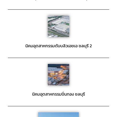
นิคมอุตสาหกรรมดับบลิวเอชเอ ชลบุรี 2
นิคมอุตสาหกรรมปิ่นทอง ชลบุรี