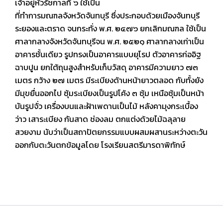
เจ้าอยู่หัวรัชกาลที่ ๖ ใช้เป็น
ที่ทำการมณฑลจังหวัดจันทบุรี ซึ่งประกอบด้วยเมืองจันทบุรี
ระยองและตราด จนกระทั่ง พ.ศ. ๒๔๗๖ ยกเลิกมณฑล ใช้เป็น
ศาลากลางจังหวัดจันทบุรีจน พ.ศ. ๒๕๒๑ ศาลากลางเก่าเป็น
อาคารชั้นเดียว รูปทรงเป็นอาคารแบบยุโรป ตัวอาคารก่ออิฐ
ฉาบปูน ยกใต้ถุนสูงสำหรับเก็บวัสดุ อาคารมีความยาว ๗๓
เมตร กว้าง ๒๗ เมตร มีระเบียงด้านหน้ายาวตลอด กับทั้งยัง
มีมุขยื่นออกไป ซุ้มระเบียงเป็นรูปโค้ง ๓ ซุ้ม เหนือซุ้มเป็นหน้า
บันรูปจั่ว เครื่องบนและฝ้าเพดานเป็นไม้ หลังคามุงกระเบื้อง
ว่าว เสาระเบียง กันสาด ช่องลม ตกแต่งด้วยไม้ฉลุลาย
สวยงาม นับว่าเป็นสถาปัตยกรรมแบบผสมผสานระหว่างตะวัน
ออกกับตะวันตกข้อมูลโดย โรงเรียนสตรีมารดาพิทักษ์