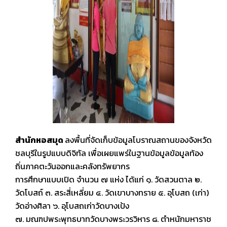
สำนักหอสมุด
ลงพื้นที่จัดเก็บข้อมูลโบราณสถานของจังหวัด
ชลบุรีในรูปแบบดิจิทัล เพื่อเผยแพร่ในฐานข้อมูลข้อมูลท้อง
ถิ่นภาคตะวันออกและคลังทรัพยากร
การศึกษาแบบเปิด จำนวน ๗ แห่ง ได้แก่ ๑. วัดสวนตาล ๒.
วัดโบสถ์ ๓. สระสี่เหลี่ยม ๔. วัดเขาบางทราย ๕. อุโบสถ (เก่า)
วัดอ่างศิลา ๖. อุโบสถเก่าวัดบางเป้ง
๗. มณฑปพระพุทธบาทวัดบางพระวรวิหาร ๘. ตำหนักมหาราช