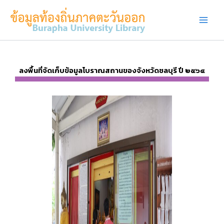
Skip
to
content
ลงพื้นที่จัดเก็บข้อมูลโบราณสถานของจังหวัดชลบุรี ปี ๒๕๖๔