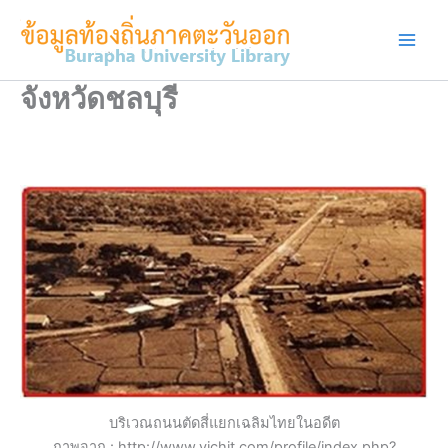
Skip
to
content
จังหวัดชลบุรี
บริเวณถนนตัดสี่แยกเฉลิมไทยในอดีต
ภาพจาก : http://www.vichit.com/profile/index.php?