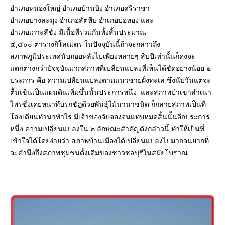
อำเภอหนองใหญ่ อำเภอบ้านบึง อำเภอศรีราชา
อำเภอบางละมุง
อำเภอสัตหีบ อำเภอบ่อทอง และ
อำเภอเกาะสีชัง มีเนื้อที่รวมกันทั้งสิ้นประมาณ
๔,๕๐๐ ตารางกิโลเมตร ในปัจจุบันนี้ถ้าจะกล่าวถึง
สภาพภูมิประเทศนับถอยหลังไปเพียงหลายๆ สิบปีเท่านั้นก็คงจะ
แตกต่างกว่าปัจจุบันมากสภาพที่เปลี่ยนแปลงที่เห็นได้ชัดอย่างน้อย ๒
ประการ คือ ความเปลี่ยนแปลงตามแนวชายฝั่งทะเล ซึ่งนับวันแต่จะ
ตื้นเขินเป็นแผ่นดินเพิ่มขึ้นนั้นประการหนึ่ง และสภาพป่าเขาลำเนา
ไพรซึ่งเคยหนาทึบรกชัฏด้วยพันธุ์ไม้นานาชนิด ก็กลายสภาพเป็นที่
โล่งเตียนทำนาทำไร่ มีเจ้าของจับจองจนแทบหมดสิ้นนั้นอีกประการ
หนึ่ง ความเปลี่ยนแปลงใน ๒ ลักษณะสำคัญดังกล่าวนี้ ทำให้เป็นที่
เข้าใจได้โดยง่ายว่า สภาพบ้านเมืองได้เปลี่ยนแปลงไปมากจนยากที่
จะคำนึงถึงสภาพชุมชนดั้งเดิมของชาวชลบุรีในสมัยโบราณ