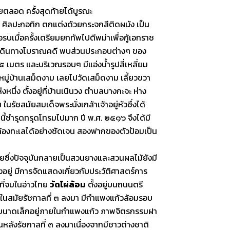
ตลอด ครั้งสุดท้ายได้บูรณะ
า ศิลปะกอทิก ตกแต่งด้วยกระจกสีติดผนัง เป็น
ือรบเมื่อครั้งเตรียมยกทัพไปตีพม่าเพื่อกู้เอกราช
้นดินทางโบราณคดี พบส่วนประกอบต่างๆ ของ
๕ เมตร และบริเวณรอบๆ มีแอ่งน้ำรูปสี่เหลี่ยม
ป หมู่บ้านเสม็ดงาม เลยไปวัดเสม็ดงาม เลี้ยวขวา
นึ่ง ตั้งอยู่ที่บ้านเนินวง ตำบลบางกะจะ ห่าง
สมัยสมเด็จพระนั่งเกล้าเจ้าอยู่หัวซึ่งได้
้อมนี้ชำรุดทรุดโทรมไปมาก ปี พ.ศ. ๒๕๑๖ จึงได้มี
ท้องทะเลได้อย่างชัดเจน สองฟากของตัวป้อมเป็น
ึ่งปัจจุบันกลายเป็นสวนยางและสวนผลไม้ยังมี
ั้งอยู่ มีการจัดแสดงเกี่ยวกับประวัติศาสตร์การ
ที่จมในอ่าวไทย
วัดไผ่ล้อม
ตั้งอยู่บนถนนตรี
นสมัยรัชกาลที่ ๓ ลงมา มีกำแพงแก้วล้อมรอบ
บสองขนาดเล็กอยู่ภายในกำแพงแก้ว ภาพจิตรกรรมฝา
หลังรัชกาลที่ ๓ ลงมาเนื่องจากมีชาวต่างชาติ