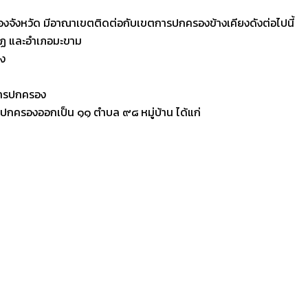
้ของจังหวัด มีอาณาเขตติดต่อกับเขตการปกครองข้างเคียงดังต่อไปนี้
ฏ และอำเภอมะขาม
ง
ารปกครอง
ารปกครองออกเป็น ๑๑ ตำบล ๙๘ หมู่บ้าน ได้แก่