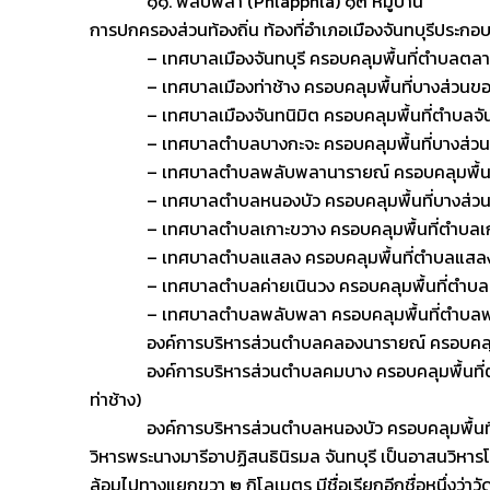
๑๑. พลับพลา (Phlapphla) ๑๓ หมู่บ้าน
การปกครองส่วนท้องถิ่น ท้องที่อำเภอเมืองจันทบุรีประกอ
– เทศบาลเมืองจันทบุรี ครอบคลุมพื้นที่ตำบลตลาด
– เทศบาลเมืองท่าช้าง ครอบคลุมพื้นที่บางส่วนขอ
– เทศบาลเมืองจันทนิมิต ครอบคลุมพื้นที่ตำบลจัน
– เทศบาลตำบลบางกะจะ ครอบคลุมพื้นที่บางส่วน
– เทศบาลตำบลพลับพลานารายณ์ ครอบคลุมพื้นที
– เทศบาลตำบลหนองบัว ครอบคลุมพื้นที่บางส่ว
– เทศบาลตำบลเกาะขวาง ครอบคลุมพื้นที่ตำบลเกา
– เทศบาลตำบลแสลง ครอบคลุมพื้นที่ตำบลแสลง
– เทศบาลตำบลค่ายเนินวง ครอบคลุมพื้นที่ตำบล
– เทศบาลตำบลพลับพลา ครอบคลุมพื้นที่ตำบลพล
องค์การบริหารส่วนตำบลคลองนารายณ์ ครอบคลุมพื
องค์การบริหารส่วนตำบลคมบาง ครอบคลุมพื้นที่ตำบลค
ท่าช้าง)
องค์การบริหารส่วนตำบลหนองบัว ครอบคลุมพื้นที่ตำบ
วิหารพระนางมารีอาปฏิสนธินิรมล จันทบุรี เป็นอาสนวิหารโ
ล้อมไปทางแยกขวา ๒ กิโลเมตร มีชื่อเรียกอีกชื่อหนึ่งว่าวั