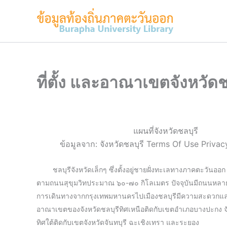
Skip
to
content
ที่ตั้ง และอาณาเขตจังหวัดช
แผนที่จังหวัดชลบุรี
ข้อมูลจาก: จังหวัดชลบุรี Terms Of Use Priva
ชลบุรีจังหวัดเล็กๆ ซึ่งตั้งอยู่ชายฝั่งทะเลทางภาคตะวันอ
ตามถนนสุขุมวิทประมาณ ๖๐-๗๐ กิโลเมตร ปัจจุบันมีถนนหลายสายท
การเดินทางจากกรุงเทพมหานครไปเมืองชลบุรีมีความสะดวกแ
อาณาเขตของจังหวัดชลบุรีทิศเหนือติดกับเขตอำเภอบางปะกง จ
ทิศใต้ติดกับเขตจังหวัดจันทบุรี ฉะเชิงเทรา และระยอง