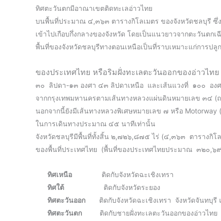
ทิศตะวันตกมีอาณาเขตติดทะเลอ่าวไทย
บนพื้นที่ประมาณ ๔,๓๖๓ ตารางกิโลเมตร ของจังหวัดชลบุรี ซึ่งต
เข้าไปเกือบกึ่งกลางของจังหวัด โดยเป็นแนวยาวจากตะวันตกเฉ
พื้นที่ของจังหวัดชลบุรีทางตอนเหนือเป็นที่ราบเหมาะแก่การปลู
ของประเทศไทย หรือริมฝั่งทะเลตะวันออกของอ่าวไทย 
๓๐ ลิปดา-๑๓ องศา ๔๓ ลิปดาเหนือ และเส้นแวงที่ ๑๐๐ อ
จากกรุงเทพมหานครตามเส้นทางหลวงแผ่นดินหมายเลข ๓๔ 
นอกจากนี้ยังมีเส้นทางหลวงพิเศษหมายเลข ๗ หรือ Motorway 
ในการเดินทางประมาณ ๔๕ นาทีเท่านั้น
จังหวัดชลบุรีมีพื้นที่ทั้งสิ้น ๒,๗๒๖,๘๗๕ ไร่ (๔,๓๖๓ ตารางกิ
ของพื้นที่ประเทศไทย (พื้นที่ของประเทศไทยประมาณ ๓๒๐,
ทิศเหนือ
ติดกับจังหวัดฉะเชิงเทรา
ทิศใต้
ติดกับจังหวัดระยอง
ทิศตะวันออก
ติดกับจังหวัดฉะเชิงเทรา จังหวัดจันทบุรี 
ทิศตะวันตก
ติดกับชายฝั่งทะเลตะวันออกของอ่าวไทย