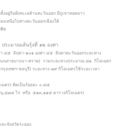
ั้งอยู่ริมฝั่งทะเลด้านตะวันออก มีภูเขาทอดยาว
ียงเหนือไปทางตะวันออกเฉียงใต้
กพืช
ประมาณเส้นรุ้งที่ ๑๒ องศา
งศา ๔๕ ลิปดา-๑๐๑ องศา ๔๕ ลิปดาตะวันออกระยะทาง
(ถนนสายบางนา-ตราด) รวมระยะทางประมาณ ๘๑ กิโลเมตร
(กรุงเทพฯ-ชลบุรี) ระยะทาง ๗๙ กิโลเมตรใช้ระยะเวลา
โลเมตร) คิดเป็นร้อยละ ๐.๘๕
๖๙๖,๘๗๕ ไร่ หรือ ๕๑๓,๑๑๕ ตารางกิโลเมตร)
และจังหวัดระยอง