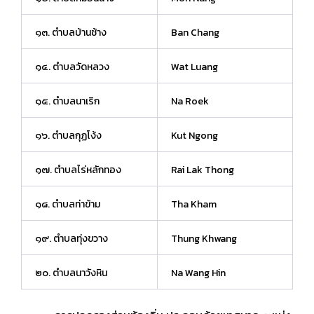
๑๓. ตำบลบ้านช้าง
Ban Chang
๑๔. ตำบลวัดหลวง
Wat Luang
๑๕. ตำบลนาเริก
Na Roek
๑๖. ตำบลกุฏโง้ง
Kut Ngong
๑๗. ตำบลไร่หลักทอง
Rai Lak Thong
๑๘. ตำบลท่าข้าม
Tha Kham
๑๙. ตำบลทุ่งขวาง
Thung Khwang
๒๐. ตำบลนาวังหิน
Na Wang Hin