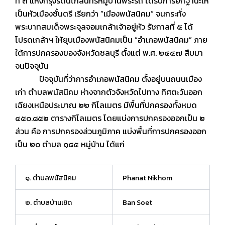
ที่ ๓ แห่งกรุงรัตนโกสินทร์หมู่บ้านพระรถ ได้รับการยกฐานะให้
เป็นหัวเมืองชั้นตรี เรียกว่า “เมืองพนัสนิคม” จนกระทั่ง
พระบาทสมเด็จพระจุลจอมเกล้าเจ้าอยู่หัว รัชกาลที่ ๕ ได้
โปรดเกล้าฯ ให้ยุบเมืองพนัสนิคมเป็น “อำเภอพนัสนิคม” ภาย
ใต้การปกครองของจังหวัดชลบุรี ตั้งแต่ พ.ศ. ๒๔๔๗ สืบมา
จนปัจจุบัน
ปัจจุบันที่ว่าการอำเภอพนัสนิคม ตั้งอยู่บนถนนเมือง
เก่า ตำบลพนัสนิคม ห่างจากตัวจังหวัดไปทาง ทิศตะวันออก
เฉียงเหนือประมาณ ๒๒ กิโลเมตร มีพื้นที่ปกครองทั้งหมด
๔๕๐.๘๕๒ ตารางกิโลเมตร โดยแบ่งการปกครองออกเป็น ๒
ส่วน คือ การปกครองส่วนภูมิภาค แบ่งพื้นที่การปกครองออก
เป็น ๒๐ ตำบล ๑๘๕ หมู่บ้าน ได้แก่
๑. ตำบลพนัสนิคม
Phanat Nikhom
๒. ตำบลบ้านเซิด
Ban Soet