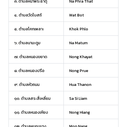
๓. ตำบลหน้าพระธาตุ
Na Phra That
๔. ตำบลวัดโบสถ์
Wat Bot
๕. ตำบลโคกเพลาะ
Khok Phlo
๖. ตำบลนามะตูม
Na Matum
๗. ตำบลหนองขยาด
Nong Khayat
๘. ตำบลหนองปรือ
Nong Prue
๙. ตำบลหัวถนน
Hua Thanon
๑๐. ตำบลสระสี่เหลี่ยม
Sa Si Liam
๑๑. ตำบลหนองเหียง
Nong Hiang
๑๒. ตำบลหมอนนาง
Mon Nang