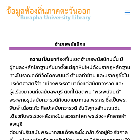
Skip
to
content
อำเภอพนัสนิคม
ความเป็นมา
ท้องที่ในเขตอำเภอพนัสนิคมนั้น มี
ผู้คนลงหลักปักฐานกันมาตั้งแต่ยุคหินใหม่ดังปรากฎหลักฐาน
ทางโบราณคดีที่วัดโคกพนมดี ตำบลท่าข้าม และปรากฎชื่อใน
ประวัติศาสตร์ว่า “เมืองพระรถ” มาตั้งแต่สมัยทวารวดี และ
รุ่งเรืองมาจนถึงสมัยลพบุรี ดังที่ได้ขุดพบ “พระพนัสบดี”
พระพุทธรูปสมัยทวารวดีที่งดงามมากและพระกรุ ซึ่งเป็นพระ
พิมพ์ เนื้อตะกั่ว ศิลปะสมัยทวารวดี อันมีพุทธลักษณะเช่น
เดียวกับพระร่วงหลังรางปืน สวรรคโลก พระร่วงหลักลายผ้า
ลพบุรี
ต่อมาในรัชสมัยพระบาทสมเด็จพระนั่งเกล้าเจ้าอยู่หัว รัชกาล