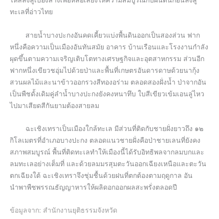
ทะเลที่อ่าวไทย
สายน้ำบางปะกงอันคดเคี้ยวแบ่งพื้นดินออกเป็นสองส่วน ฟาก
หนึ่งคือความเป็นเมืองอันทันสมัย อาคาร บ้านเรือนและโรงงานกำลัง
ผุดขึ้นตามความเจริญเติบโตทางเศรษฐกิจและอุตสาหกรรม ส่วนอีก
ฟากหนึ่งเขียวชอุ่มไปด้วยป่าและพื้นที่เกษตรอันดารดาษด้วยนากุ้ง
สวนผลไม้และนาข้าวออกรวงสีทองอร่าม ตลอดสองฝั่งน้ำ ป่าจากอัน
เป็นพืชดั้งเดิมคู่ลำน้ำบางปะกงยังคงหนาทึบ ใบสีเขียวเข้มเอนลู่ไหว
ไปมาเสียดสีกันยามต้องสายลม
ฉะเชิงเทราเป็นเมืองใกล้ทะเล มีส่วนที่ติดกับชายฝั่งยาวถึง ๑๒
กิโลเมตรที่อำเภอบางปะกง ตลอดแนวชายฝั่งคือป่าชายเลนที่ยังคง
สภาพสมบูรณ์ พื้นที่ติดทะเลทำให้เมืองนี้ได้รับอิทธิพลจากลมบกและ
ลมทะเลอย่างเต็มที่ และด้วยลมมรสุมตะวันออกเฉียงเหนือและตะวัน
ตกเฉียงใต้ ฉะเชิงเทราจึงชุ่มชื้นด้วยฝนที่ตกต้องตามฤดูกาล อัน
นำพาพืชพรรณธัญญาหารให้ผลิดอกออกผลสะพรั่งตลอดปี
ข้อมูลจาก: สำนักงานยุติธรรมจังหวัด