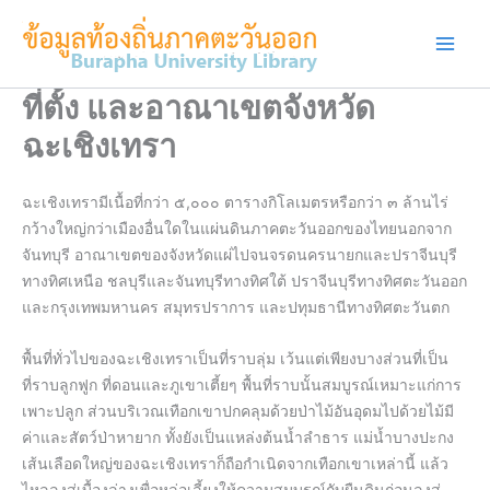
Skip
to
content
ที่ตั้ง และอาณาเขตจังหวัด
ฉะเชิงเทรา
ฉะเชิงเทรามีเนื้อที่กว่า ๕,๐๐๐ ตารางกิโลเมตรหรือกว่า ๓ ล้านไร่
กว้างใหญ่กว่าเมืองอื่นใดในแผ่นดินภาคตะวันออกของไทยนอกจาก
จันทบุรี อาณาเขตของจังหวัดแผ่ไปจนจรดนครนายกและปราจีนบุรี
ทางทิศเหนือ ชลบุรีและจันทบุรีทางทิศใต้ ปราจีนบุรีทางทิศตะวันออก
และกรุงเทพมหานคร สมุทรปราการ และปทุมธานีทางทิศตะวันตก
พื้นที่ทั่วไปของฉะเชิงเทราเป็นที่ราบลุ่ม เว้นแต่เพียงบางส่วนที่เป็น
ที่ราบลูกฟูก ที่ดอนและภูเขาเตี้ยๆ พื้นที่ราบนั้นสมบูรณ์เหมาะแก่การ
เพาะปลูก ส่วนบริเวณเทือกเขาปกคลุมด้วยป่าไม้อันอุดมไปด้วยไม้มี
ค่าและสัตว์ป่าหายาก ทั้งยังเป็นแหล่งต้นน้ำลำธาร แม่น้ำบางปะกง
เส้นเลือดใหญ่ของฉะเชิงเทราก็ถือกำเนิดจากเทือกเขาเหล่านี้ แล้ว
ไหลลงสู่เบื้องล่างเพื่อหล่อเลี้ยงให้ความสมบูรณ์กับผืนดินก่อนลงสู่