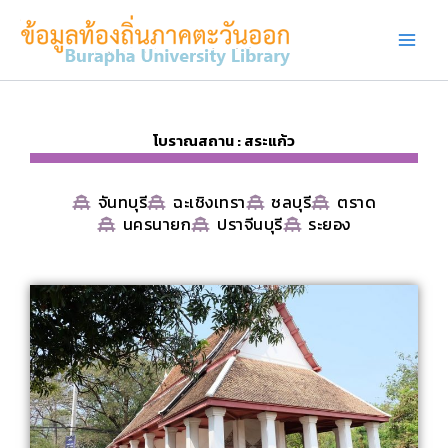
Skip
to
content
โบราณสถาน : สระแก้ว
จันทบุรี
ฉะเชิงเทรา
ชลบุรี
ตราด
นครนายก
ปราจีนบุรี
ระยอง