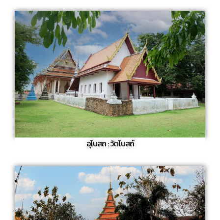
อุโบสถ : วัดโบสถ์