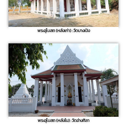
พระอุโบสถ (หลังเก่า) : วัดบางเป้ง
พระอุโบสถ (หลังใน) : วัดอ่างศิลา