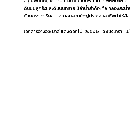
อยู่ในพื้นที่หมู่ ๔ ตำบลวังน้ำเย็นบนพื้นที่กว่า ๒๓๗.๒๓ 
ดินปนลูกรังและดินปนทราย มีลำน้ำสำคัญคือ คลองส่งน้
ห้วยกระบกเรียง ประชาชนส่วนใหญ่ประกอบอาชีพทำไร่อ้อย ไ
เอกสารอ้างอิง: มาลี แดงดอกไม้. (๒๕๔๒). ฉะเชิงเทรา :