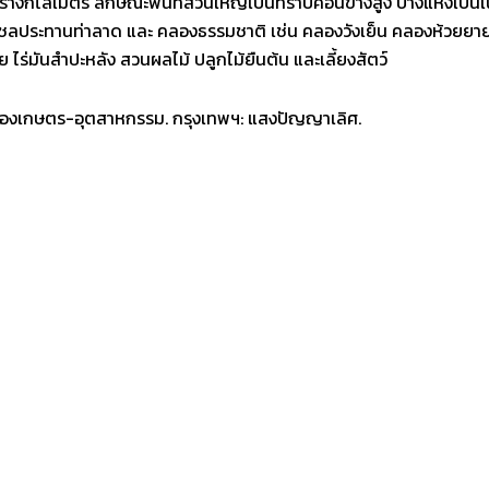
ตารางกิโลเมตร ลักษณะพื้นที่ส่วนใหญ่เป็นที่ราบค่อนข้างสูง บางแห่งเป็นเ
ำชลประทานท่าลาด และ คลองธรรมชาติ เช่น คลองวังเย็น คลองห้วยยา
ร่มันสำปะหลัง สวนผลไม้ ปลูกไม้ยืนต้น และเลี้ยงสัตว์
 เมืองเกษตร-อุตสาหกรรม. กรุงเทพฯ: แสงปัญญาเลิศ.