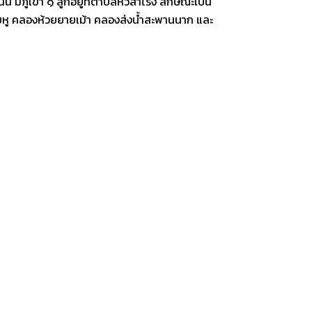
นิน มีภูเขา ๑ ลูกอยู่ที่ตำบลหัวสำโรง ลักษณะเป็น
ยหู คลองห้วยยายเม้า คลองส่งน้ำสะพานนาก และ